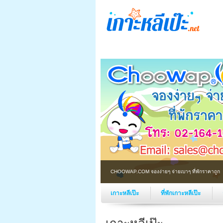
CHOOWAP.COM จองง่ายๆ จ่ายเบาๆ ที่พักราคาถูก
เกาะหลีเป๊ะ
ที่พักเกาะหลีเป๊ะ