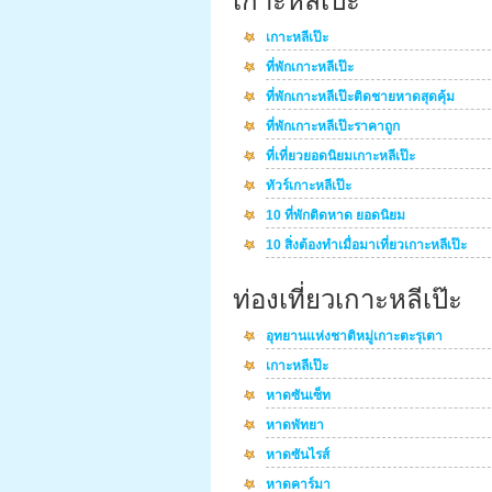
เกาะหลีเป๊ะ
เกาะหลีเป๊ะ
ที่พักเกาะหลีเป๊ะ
ที่พักเกาะหลีเป๊ะติดชายหาดสุดคุ้ม
ที่พักเกาะหลีเป๊ะราคาถูก
ที่เที่ยวยอดนิยมเกาะหลีเป๊ะ
ทัวร์เกาะหลีเป๊ะ
10 ที่พักติดหาด ยอดนิยม
10 สิ่งต้องทำเมื่อมาเที่ยวเกาะหลีเป๊ะ
ท่องเที่ยวเกาะหลีเป๊ะ
อุทยานแห่งชาติหมู่เกาะตะรุเตา
เกาะหลีเป๊ะ
หาดซันเซ็ท
หาดพัทยา
หาดซันไรส์
หาดคาร์มา