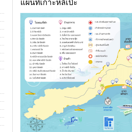
แผนที่เกาะหลีเป๊ะ