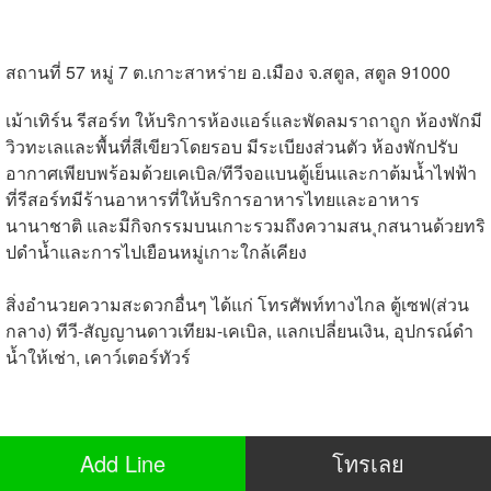
สถานที่ 57 หมู่ 7 ต.เกาะสาหร่าย อ.เมือง จ.สตูล, สตูล 91000
เม้าเทิร์น รีสอร์ท ให้บริการห้องแอร์และพัดลมราถาถูก ห้องพักมี
วิวทะเลและพื้นที่สีเขียวโดยรอบ มีระเบียงส่วนตัว ห้องพักปรับ
อากาศเพียบพร้อมด้วยเคเบิล/ทีวีจอแบนตู้เย็นและกาต้มน้ำไฟฟ้า
ที่รีสอร์ทมีร้านอาหารที่ให้บริการอาหารไทยและอาหาร
นานาชาติ และมีกิจกรรมบนเกาะรวมถึงความสน
ุกสนานด้วยทริ
ปดำน้ำและการไปเยือนหมู่เกาะใกล้เคียง
สิ่งอำนวยความสะดวกอื่นๆ ได้แก่ โทรศัพท์ทางไกล ตู้เซฟ(ส่วน
กลาง) ทีวี-สัญญานดาวเทียม-เคเบิล, แลกเปลี่ยนเงิน, อุปกรณ์ดำ
น้ำให้เช่า, เคาว์เตอร์ทัวร์
Add Line
โทรเลย