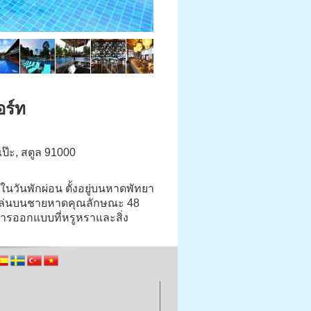
อร์ท
เป๊ะ, สตูล 91000
าในวันพักผ่อน ตั้งอยู่บนหาดพัทยา
ินเล่นบนชายหาดคุณลักษณะ 48
การออกแบบที่หรูหราและสิ่ง